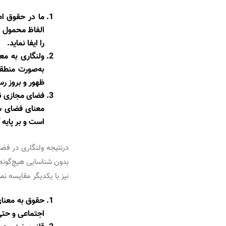
ما در حقوق اص
الفاظ محمول ا
را ایفا نماید.
ولنگاری به مع
به‌صورت منطقی
ظهور و بروز ر
فضای مجازی نیز
معنای فضای سا
است و بر پایه
درنتیجه ولنگاری در فض
بدون شناسایی هیچ‌گونه 
نیز با یکدیگر مقایسه نمو
حقوق به معنای
اجتماعی و حتی 