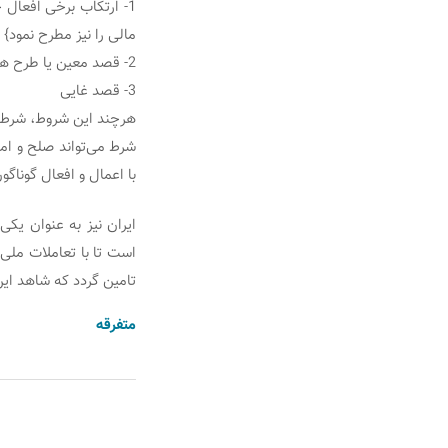
1- ارتکاب برخی افعال
مالی را نیز مطرح نمود}
2- قصد معین یا طرح هماهنگ فردی یا جمعی برای ارتکاب افعال مذکور.
3- قصد غایی
هرچند این شروط، شرط کا
شرط می‌تواند صلح و امن
با اعمال و افعال گوناگو
ایران نیز به عنوان یک
است تا با تعاملات ملی 
تامین گردد که شاهد این مدعا امنیت بیش از 30 
متفرقه