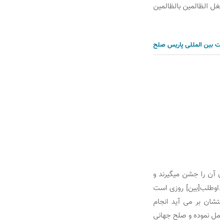
غل الظالمین بالظالمین
ت بین المللی
پاریس
صلح
صی نقاط جهان آن را جشن می‏گیرند و
داوطلب[بین] روزی است
شان بر می آید انجام
عمل نموده و صلح جهانی