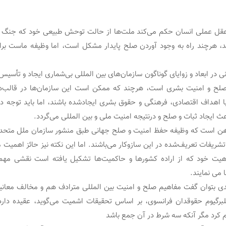
می‌گوید: عقل عملی انسان حکم می‌کند ملت‌ها از حالت توحش طبیعی خود که جنگ م
، هرچند راه به وجود آوردن صلح پایدار مشکل است، اما وظیفه ماست برا
نی در ابعاد و زوایای گوناگون سازمان‌های بین‏ المللی بی‌شماری ایجاد و تأسیس
صلح و امنیت بشری است، هرچند که ممکن است این سازمان‌ها در قالب‌ها
 و با اهداف اقتصادی، فرهنگی و حقوق بشری ایجادشده باشند، اما باید توجه 
ث ایجاد ثبات و صلح و درنتیجه امنیت ملی و بین‏ المللی می‌گردد.
رهن است که وظیفه حفظ امنیت و صلح جهانی طبق منشور سازمان ملل متحد ب
شریفات تعریف‌شده در این سازوکار می‌باشند. اما این نکته نیز حائز اهمیت 
اهیت خود که از اراده کشورها و حاکمیت‌ها تشکیل یافته است نقشی مهم 
 می نمایند.
دی بتوان گفت مفاهیم صلح و امنیت بین‏ المللی مترادف هم و مخالف معان
لبرگیوم حقوقدان فرانسوی، بر اساس تحقیقات اشمیت می‌گوید، عقیده دارد
م کرد مگر آنکه سه شرط در آن جمع باشد