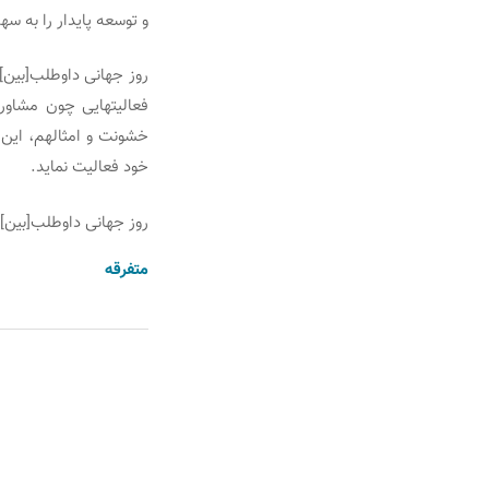
و توسعه پایدار را به س
روز جهانی داوطلب[بین] 
فعالیت‏هایی چون مشاو
خشونت و امثالهم، این ف
خود فعالیت نماید.
روز جهانی داوطلب[بین] 
متفرقه