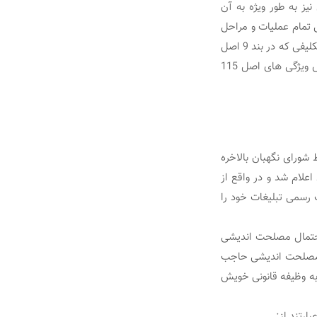
 نظارت تا بدانجاست که در اصل 118 قانون اساسی نیز به طور ویژه به آن
 تمام عملیات و مراحل
انتخابات از نامزدی تا تایید صلاحیت و حتی زمان برگزاری انتخابات می باشد و شورا موظف است طبق تکلیفی که در بند 9 اصل
110 قانون اساسی بر وی گذاشته شده است صلاحیت نامزدهای انتخابات ریاست جمهوری را بر اساس ویژگی های اصل 115
توسط شورای نگهبان بالاخره
لام شد و در واقع از
ت رسمی تبلیغات خود را
 احتمال مصلحت اندیشی
ن مصلحت اندیشی حاجب
 به وظیفه قانونی خویش
ارتند از: