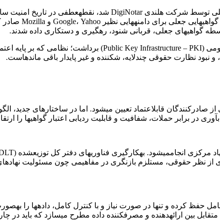
رخداد سایبری سال ۲۰۱۱ که منجر به صدور صدها گواهی دیجیتال جعلی تو
ر پایه لیستهایی از صادرکنندگان قابلاعتماد تعیین میشود. اما در ساختارهای ج
وری در برابر حملات، شفافیت و قابلیت ردیابی اعتبار گواهیها را ارتقا
ی از نظر حقوقی، مستلزم بازنگری در مفاهیمی چون مسئولیت نهادهای گ
 کامل حفظ کرده و تنها در صورت نیاز و با کنترل کامل، دادهها را بهصو