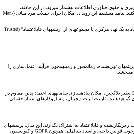
سط شرکت هلندی DigiNotar شد، نقطهعطفی در تاریخ امنیت سایبری و حقوق فناوری اطلاعات بهشمار میرود. در این حادثه،
مهاجمین توانستند به زیرساخت صدور گواهی این شرکت نفوذ کرده و گواهیهایی جعلی برای دامنههایی نظیر Google، Yahoo و Mozilla صادر کنند. پیامد مستقیم این رویداد، امکان اجرای حملات مرد میانی (Man-
این حادثه پرده از آسیبپذیری ساختاری نظام سنتی زیرساخت کلید عمومی (Public Key Infrastructure – PKI) برداشت؛ نظامی که بر پایه اعتماد به یک نهاد مرکزی یا مجموعهای از “ریشههای قابلاعتماد” (Trusted
دید، الگوریتمهای توزیعشده، زمانمحور و زمینهمحور، فرآیند اعتمادسازی را
 میبخشد.
در مدل DPKI، فرآیند صدور، تأیید، و ابطال گواهینامهها بدون نیاز به نهاد مرکزی انجاممیشود. بهکارگیری فناوریهای دفتر کل توزیعشده (DLT) نظیر بلاکچین، امکان پیادهسازی سامانههای اعتماد پذیر، مقاوم در
واهیدهنده، قابلیت اثبات دیجیتال، و سازوکارهای اعتبار حقوقی
رت رمزنگاریشده و قابلاعتماد به اشتراک بگذارند. این مدل، پرسشهای
مهمی را در حوزه حقوق حریم خصوصی، رضایت آگاهانه، و مسئولیت متقابل بین ارائهدهنده و مصرفکننده داده مطرح میسازد که باید در چارچوب قوانین داخلی و اسناد بینالمللی همچون GDPR و کنوانسیون