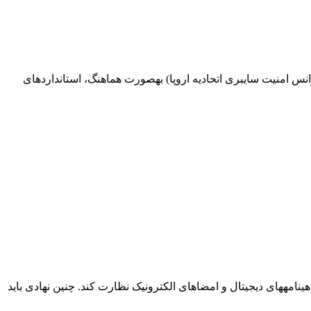
د سازمانهایی همچون UNCITRAL (کمیسیون حقوق تجارت بینالملل سازمان ملل)، ITU (اتحادیه جهانی مخابرات)، و ENISA (آژانس امنیت سایبری اتحادیه اروپا) بهصورت هماهنگ، استانداردهای
ینامههای دیجیتال و امضاهای الکترونیک نظارت کند. چنین نهادی باید