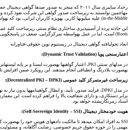
in-the-Middle) علیه میلیونها کاربر، بهویژه کاربران ایرانی، بود که بهواسطه گواهیهای جعلی، قربانی شنود، رهگیری و دستکاری داده شدند.
Roots) است، اما در عمل بهواسطه تمرکزگرایی، ضعف در پاسخگویی، و نبود نظارت حقوقی چندلایه، شکننده و غیر پایدار باقی ماندهاست.
ابعاد تحولیافته گواهی دیجیتال در زیستبوم نوین حقوقی-فناورانه
اعتبارسنجی پویا (Dynamic Trust Validation):
در مدلهای سنتی PKI، اعتبار گواهیها بهصورت ایستا و ب
بهصورت بلادرنگ و انطباقی انجام میدهند. این رویکرد ضمن افزایش تابآ
زیرساخت غیرمتمرکز کلید عمومی (Decentralized PKI – DPKI):
برابر دستکاری، و دارای شفافیت بالا را فراهم کرده است. این معمار
اسناد رمزنگاریشده خواهد بود.
هویت خودمختار دیجیتال (Self-Sovereign Identity – SSI):
SSI به افراد امکان میدهد تا مالکیت دادههای هویتی خود را بهصورت