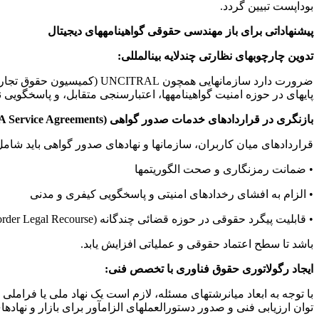
بوداپست تبیین گردد.
پیشنهاداتی برای باز مهندسی حقوقی گواهینامههای دیجیتال
تدوین چارچوبهای نظارتی چندلایه بینالمللی:
پایهای در حوزه امنیت گواهینامهها، اعتبارسنجی متقابل، و پاسخگویی 
بازنگری در قراردادهای خدمات صدور گواهی (CA Service Agreements):
قراردادهای میان کاربران، سازمانها و نهادهای صدور گواهی باید شام
• ضمانت رمزنگاری و صحت الگوریتمها
• الزام به افشای رخدادهای امنیتی و پاسخگویی کیفری و مدنی
• قابلیت پیگرد حقوقی در حوزه قضائی چندگانه (Cross-border Legal Recourse)
باشد تا سطح اعتماد حقوقی و عملیاتی افزایش یابد.
ایجاد رگولاتوری حقوق فناوری با تخصص فنی:
با توجه به ابعاد میانرشتهای مسئله، لازم است یک نهاد ملی یا فرامل
توان ارزیابی فنی و صدور دستورالعملهای الزامآور برای بازار و نهادها