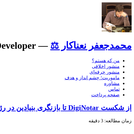
محمدجعفر نعناکار ⚖️
—
Developer
من که هستم؟
منشور اخلاقی
منشور حرفه‌ای
ماموریت؛ چشم انداز و هدف
مشاوره
تماس
صفحه پرداخت
از شکست DigiNotar تا بازنگری بنیادین در رژیم حقوقی گواهی‌نامه‌های دیجیتال
زمان مطالعه:
3
دقیقه