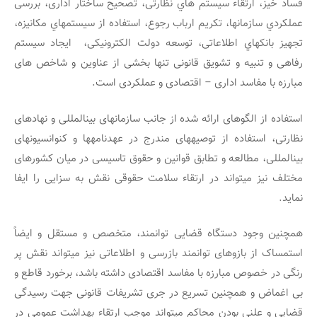
فساد خیز، ارتقاء سیستم هاي نظارتی، تصحیح ساختار اداری، بررسی
عملکردي سازمان‏ها، تکریم ارباب رجوع، استفاده از سیستم‏هاي مکانیزه،
تجهیز بانک‏هاي اطلاعاتی، توسعه دولت الکترونیکی، ایجاد سیستم
رفاهی و تنبیه و تشویق قانونی تنها بخشی از عناوین و شاخص های
مبارزه با مفاسد اداری – اقتصادی و عملکردی است.
استفاده از الگوهای ارائه شده از جانب سازمان‏های بین‏المللی و نهادهای
نظارتی، استفاده از توصیه‏های مندرج در عهدنامه‏ها و کنوانسیون‏های
بین‏المللی، مطالعه و تطابق قوانین و حقوق تاسیسی در میان کشورهای
مختلف نیز می‏تواند در ارتقاء سلامت حقوقی نقش به سزایی را ایفا
نماید.
همچنین وجود دستگاه قضایی توانمند، متخصص و مستقل و ایضاً
استمساک از بازوهای توانمند بازرسی و اطلاعاتی نیز می‏تواند نقش پر
رنگی در خصوص مبارزه با مفاسد اقتصادی داشته باشد، برخورد قاطع و
بی اغماض و همچنین تسریع در جری تشریفات قانونی جهت رسیدگی
قضایی و علنی بودن محاکم می‏تواند موجب ارتقاء بهداشت عمومی در